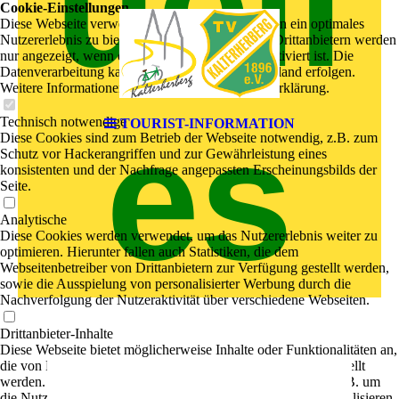
uell
Cookie-Einstellungen
Diese Webseite verwendet Cookies, um Besuchern ein optimales
Nutzererlebnis zu bieten. Bestimmte Inhalte von Drittanbietern werden
nur angezeigt, wenn die entsprechende Option aktiviert ist. Die
Datenverarbeitung kann dann auch in einem Drittland erfolgen.
Weitere Informationen hierzu in der Datenschutzerklärung.
es
Technisch notwendige
TOURIST-INFORMATION
Diese Cookies sind zum Betrieb der Webseite notwendig, z.B. zum
Schutz vor Hackerangriffen und zur Gewährleistung eines
konsistenten und der Nachfrage angepassten Erscheinungsbilds der
Seite.
Analytische
Diese Cookies werden verwendet, um das Nutzererlebnis weiter zu
optimieren. Hierunter fallen auch Statistiken, die dem
Webseitenbetreiber von Drittanbietern zur Verfügung gestellt werden,
sowie die Ausspielung von personalisierter Werbung durch die
Nachverfolgung der Nutzeraktivität über verschiedene Webseiten.
Drittanbieter-Inhalte
Diese Webseite bietet möglicherweise Inhalte oder Funktionalitäten an,
die von Drittanbietern eigenverantwortlich zur Verfügung gestellt
werden. Diese Drittanbieter können eigene Cookies setzen, z.B. um
die Nutzeraktivität zu verfolgen oder ihre Angebote zu personalisieren