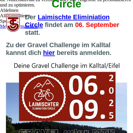
Circle
und zu optimieren.
Ablehnen
Alle akzeptieren
Der
Laimischte Eliminiation
Speichern
Circle
findet am
06. September
Mehr Informationen
statt.
Zu der Gravel Challenge im Kalltal
kannst dich
hier
bereits anmelden.