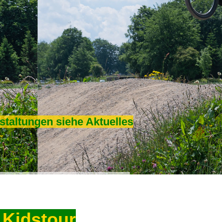
staltungen siehe Aktuelles
 Kidstour