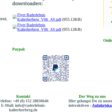
downloaden:
Flyer Raderlebnis
est,
Kalterherberg_V06_AV.pdf
(955.12KB)
Flyer Raderlebnis
Kalterherberg_V06_AV.pdf
(955.12KB)
X
Onli
X
Paypal:
Kontakt
Der Weg zu uns
elefon: +49 (0) 152 28830646
Hier gelangst Du zu unse
E-Mail: info@raderlebnis-
interaktiven ›
Anfahrtska
kalterherberg.de