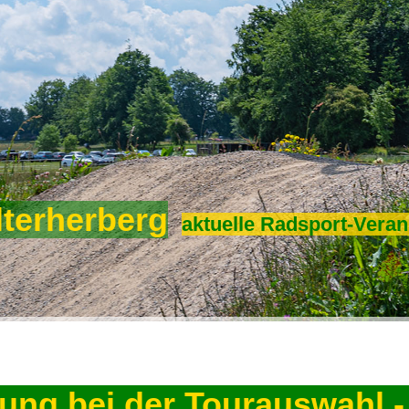
lterherberg
aktuelle Radsport-Veran
llung bei der Tourauswahl -