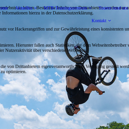
lebnis zu bieten. Bestimmte Inhalte von Drittanbietern werden nur ang
ome
Aktuelles
MTB-Trainingszentrum
Touren rund um 
e Informationen hierzu in der Datenschutzerklärung.
Kontakt
utz vor Hackerangriffen und zur Gewährleistung eines konsistenten un
ieren. Hierunter fallen auch Statistiken, die dem Webseitenbetreiber v
r Nutzeraktivität über verschiedene Webseiten.
 die von Drittanbietern eigenverantwortlich zur Verfügung gestellt wer
 zu optimieren.