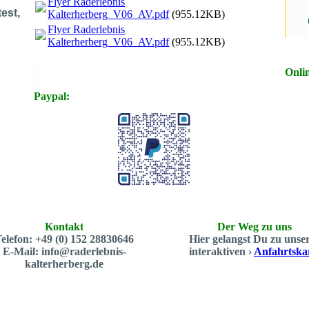
Flyer Raderlebnis
est,
Kalterherberg_V06_AV.pdf
(955.12KB)
Flyer Raderlebnis
Kalterherberg_V06_AV.pdf
(955.12KB)
X
Onli
X
Paypal:
Kontakt
Der Weg zu uns
elefon: +49 (0) 152 28830646
Hier gelangst Du zu unse
E-Mail: info@raderlebnis-
interaktiven ›
Anfahrtska
kalterherberg.de