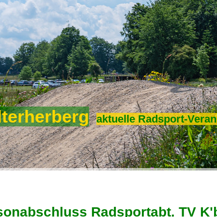
lterherberg
aktuelle Radsport-Veran
sonabschluss Radsportabt. TV K'