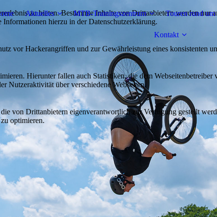
lebnis zu bieten. Bestimmte Inhalte von Drittanbietern werden nur ang
ome
Aktuelles
MTB-Trainingszentrum
Touren rund um 
e Informationen hierzu in der Datenschutzerklärung.
Kontakt
utz vor Hackerangriffen und zur Gewährleistung eines konsistenten un
ieren. Hierunter fallen auch Statistiken, die dem Webseitenbetreiber v
r Nutzeraktivität über verschiedene Webseiten.
 die von Drittanbietern eigenverantwortlich zur Verfügung gestellt wer
 zu optimieren.