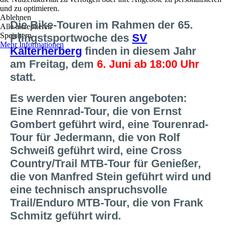
und zu optimieren.
Ablehnen
Die Bike-Touren im Rahmen der 65.
Alle akzeptieren
Speichern
Pfingstsportwoche des
SV
Mehr Informationen
Kalterherberg
finden in diesem Jahr
am Freitag, dem
6. Juni ab 18:00 Uhr
statt.
Es werden vier Touren angeboten:
Eine Rennrad-Tour, die von Ernst
Gombert geführt wird, eine Tourenrad-
Tour für Jedermann, die von Rolf
Schweiß geführt wird, eine Cross
Country/Trail MTB-Tour für Genießer,
die von Manfred Stein geführt wird und
eine technisch anspruchsvolle
Trail/Enduro MTB-Tour, die von Frank
Schmitz geführt wird.