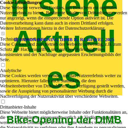
n siehe
Cookie-Einstellungen
Diese Webseite verwendet Cookies, um Besuchern ein optimales
Nutzererlebnis zu bieten. Bestimmte Inhalte von Drittanbietern werden
nur angezeigt, wenn die entsprechende Option aktiviert ist. Die
Datenverarbeitung kann dann auch in einem Drittland erfolgen.
Aktuell
Weitere Informationen hierzu in der Datenschutzerklärung.
Technisch notwendige
SAISON OPENING DIMB IG RUREIFEL 2025
Diese Cookies sind zum Betrieb der Webseite notwendig, z.B. zum
Schutz vor Hackerangriffen und zur Gewährleistung eines
konsistenten und der Nachfrage angepassten Erscheinungsbilds der
Seite.
es
Analytische
Diese Cookies werden verwendet, um das Nutzererlebnis weiter zu
optimieren. Hierunter fallen auch Statistiken, die dem
Webseitenbetreiber von Drittanbietern zur Verfügung gestellt werden,
sowie die Ausspielung von personalisierter Werbung durch die
Nachverfolgung der Nutzeraktivität über verschiedene Webseiten.
Drittanbieter-Inhalte
Diese Webseite bietet möglicherweise Inhalte oder Funktionalitäten an,
Bike-Opening der DIMB
die von Drittanbietern eigenverantwortlich zur Verfügung gestellt
werden. Diese Drittanbieter können eigene Cookies setzen, z.B. um
die Nutzeraktivität zu verfolgen oder ihre Angebote zu personalisieren