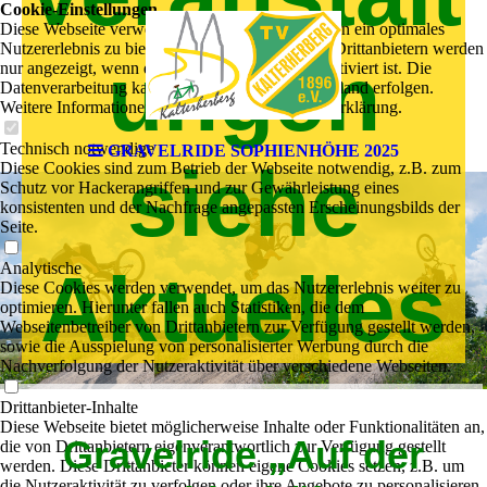
Cookie-Einstellungen
Diese Webseite verwendet Cookies, um Besuchern ein optimales
Nutzererlebnis zu bieten. Bestimmte Inhalte von Drittanbietern werden
ungen
nur angezeigt, wenn die entsprechende Option aktiviert ist. Die
Datenverarbeitung kann dann auch in einem Drittland erfolgen.
Weitere Informationen hierzu in der Datenschutzerklärung.
Technisch notwendige
GRAVELRIDE SOPHIENHÖHE 2025
siehe
Diese Cookies sind zum Betrieb der Webseite notwendig, z.B. zum
Schutz vor Hackerangriffen und zur Gewährleistung eines
konsistenten und der Nachfrage angepassten Erscheinungsbilds der
Seite.
Analytische
Aktuelles
Diese Cookies werden verwendet, um das Nutzererlebnis weiter zu
optimieren. Hierunter fallen auch Statistiken, die dem
Webseitenbetreiber von Drittanbietern zur Verfügung gestellt werden,
sowie die Ausspielung von personalisierter Werbung durch die
Nachverfolgung der Nutzeraktivität über verschiedene Webseiten.
Drittanbieter-Inhalte
Diese Webseite bietet möglicherweise Inhalte oder Funktionalitäten an,
Gravelride „Auf der
die von Drittanbietern eigenverantwortlich zur Verfügung gestellt
werden. Diese Drittanbieter können eigene Cookies setzen, z.B. um
die Nutzeraktivität zu verfolgen oder ihre Angebote zu personalisieren