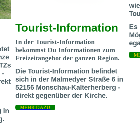
wie
Tou
Tourist-Information
Es 
Mög
In der Tourist-Information
ega
tet
bekommst Du Informationen zum
M
nze
Freizeitangebot der ganzen Region.
-TZs
Die Tourist-Information befindet
 -
sich in der Malmedyer Straße 6 in
rekt
52156 Monschau-Kalterherberg -
direkt gegenüber der Kirche.
MEHR DAZU
 in
g.