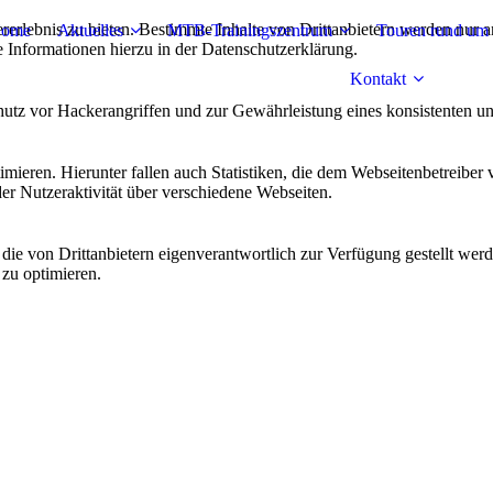
lebnis zu bieten. Bestimmte Inhalte von Drittanbietern werden nur ang
ome
Aktuelles
MTB-Trainingszentrum
Touren rund um 
e Informationen hierzu in der Datenschutzerklärung.
Kontakt
utz vor Hackerangriffen und zur Gewährleistung eines konsistenten un
ieren. Hierunter fallen auch Statistiken, die dem Webseitenbetreiber v
r Nutzeraktivität über verschiedene Webseiten.
 die von Drittanbietern eigenverantwortlich zur Verfügung gestellt wer
 zu optimieren.