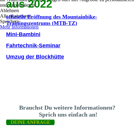
aus 2022
und zu optimieren.
Ablehnen
Alle akzeptieren
offizielle Eröffnung des Mountainbike-
Speichern
Trainingszentrums (MTB-TZ)
Mehr Informationen
Mini-Bambini
Fahrtechnik-Seminar
Umzug der Blockhütte
Brauchst Du weitere Informationen?
Sprich uns einfach an!
DEINE ANFRAGE