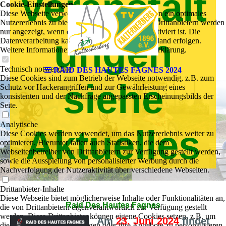
Veranstalt
Cookie-Einstellungen
Diese Webseite verwendet Cookies, um Besuchern ein optimales
Nutzererlebnis zu bieten. Bestimmte Inhalte von Drittanbietern werden
nur angezeigt, wenn die entsprechende Option aktiviert ist. Die
ungen
Datenverarbeitung kann dann auch in einem Drittland erfolgen.
Weitere Informationen hierzu in der Datenschutzerklärung.
Technisch notwendige
RAID DES HAUTES FAGNES 2024
Diese Cookies sind zum Betrieb der Webseite notwendig, z.B. zum
siehe
Schutz vor Hackerangriffen und zur Gewährleistung eines
konsistenten und der Nachfrage angepassten Erscheinungsbilds der
Seite.
Analytische
Aktuelles
Diese Cookies werden verwendet, um das Nutzererlebnis weiter zu
optimieren. Hierunter fallen auch Statistiken, die dem
Webseitenbetreiber von Drittanbietern zur Verfügung gestellt werden,
sowie die Ausspielung von personalisierter Werbung durch die
Nachverfolgung der Nutzeraktivität über verschiedene Webseiten.
Drittanbieter-Inhalte
Diese Webseite bietet möglicherweise Inhalte oder Funktionalitäten an,
Raid Des Hautes Fagnes
die von Drittanbietern eigenverantwortlich zur Verfügung gestellt
werden. Diese Drittanbieter können eigene Cookies setzen, z.B. um
Am
23. Juni 2024
findet
die Nutzeraktivität zu verfolgen oder ihre Angebote zu personalisieren