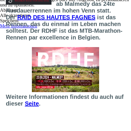
ab Malmedy das 24te
und zu optimieren.
Ausdauerrennen im hohen Venn statt.
Ablehnen
Alle akzeptieren
Der
RAID DES HAUTES FAGNES
ist das
Speichern
Rennen, das du einmal im Leben machen
Mehr Informationen
solltest. Der RDHF ist das MTB-Marathon-
Rennen par excellence in Belgien.
Weitere Informationen findest du auch auf
dieser
Seite
.